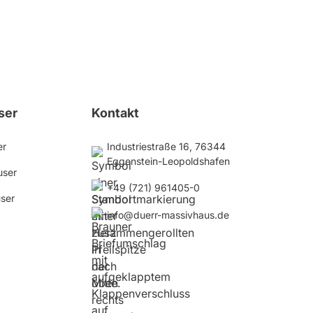
ser
Kontakt
er
Industriestraße 16, 76344
Eggenstein-Leopoldshafen
user
+49 (721) 961405-0
user
info@duerr-massivhaus.de