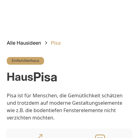
Slide 3 of 11.
Alle Hausideen
Pisa
Einfamilienhaus
Pisa
Haus
Pisa ist für Menschen, die Gemütlichkeit schätzen
und trotzdem auf moderne Gestaltungselemente
wie z.B. die bodentiefen Fensterelemente nicht
verzichten möchten.