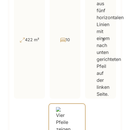
422 m²
10
3