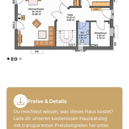
EG
Preise & Details
Du möchtest wissen, was dieses Haus kostet?
Lade dir unseren kostenlosen Hauskatalog
mit transparenten Preisbeispielen herunter.