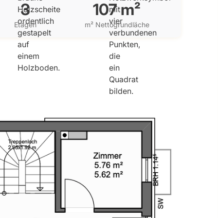
3
107 m²
Etagen
m² Nettogrundläche
1. OG