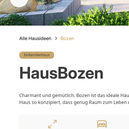
Slide 3 of 11.
Alle Hausideen
Bozen
Einfamilienhaus
Haus
Bozen
Charmant und gemütlich. Bozen ist das ideale Häus
Haus so konzipiert, dass genug Raum zum Leben u