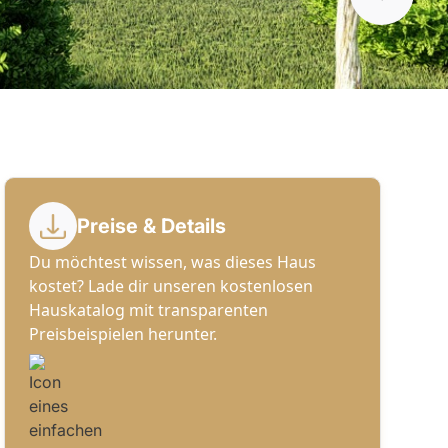
Preise & Details
Du möchtest wissen, was dieses Haus
kostet? Lade dir unseren kostenlosen
Hauskatalog mit transparenten
Preisbeispielen herunter.