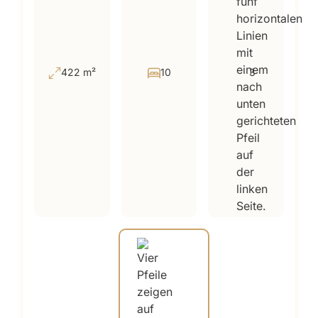
422 m²
10
3