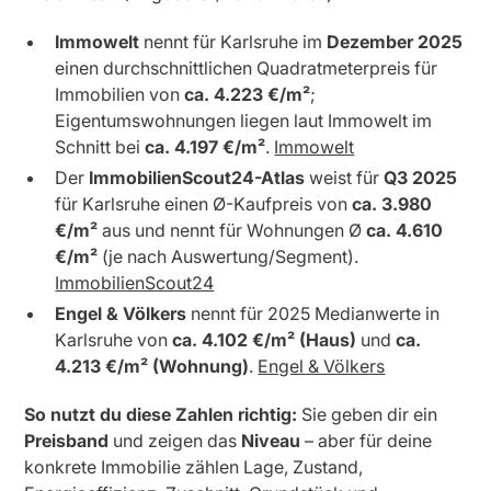
Immowelt
nennt für Karlsruhe im
Dezember 2025
einen durchschnittlichen Quadratmeterpreis für
Immobilien von
ca. 4.223 €/m²
;
Eigentumswohnungen liegen laut Immowelt im
Schnitt bei
ca. 4.197 €/m²
.
Immowelt
Der
ImmobilienScout24-Atlas
weist für
Q3 2025
für Karlsruhe einen Ø-Kaufpreis von
ca. 3.980
€/m²
aus und nennt für Wohnungen Ø
ca. 4.610
€/m²
(je nach Auswertung/Segment).
ImmobilienScout24
Engel & Völkers
nennt für 2025 Medianwerte in
Karlsruhe von
ca. 4.102 €/m² (Haus)
und
ca.
4.213 €/m² (Wohnung)
.
Engel & Völkers
So nutzt du diese Zahlen richtig:
Sie geben dir ein
Preisband
und zeigen das
Niveau
– aber für deine
konkrete Immobilie zählen Lage, Zustand,