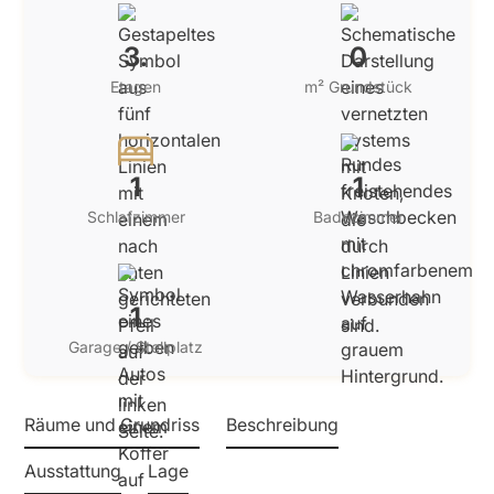
3.
0
Etagen
m² Grundstück
1
1
Schlafzimmer
Badezimmer
1
Garage / Stellplatz
Räume und Grundriss
Beschreibung
Ausstattung
Lage